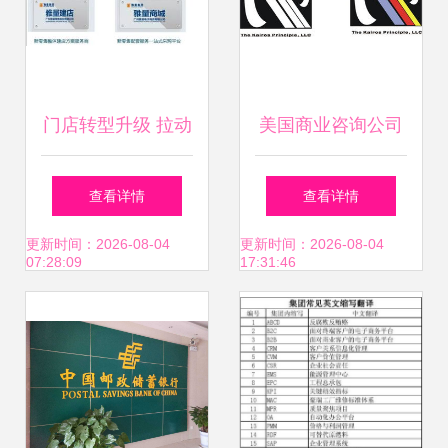
略耦合趋势与均衡
失调微时代情报探
门店转型升级 拉动
美国商业咨询公司
索分析典型案例交
销售业绩的引擎与
Logo设计 打造高
查看详情
查看详情
互指标验证价值影
商务信息咨询的重
端商务信息咨询品
更新时间：2026-08-04
更新时间：2026-08-04
07:28:09
17:31:46
响因子挑战解析年
要性
牌形象
度战略性集成理论
宏观转型通路的非