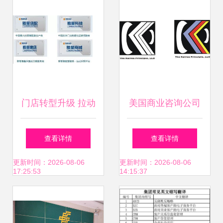
检视公私部门的策
略耦合趋势与均衡
失调微时代情报探
门店转型升级 拉动
美国商业咨询公司
索分析典型案例交
销售业绩的引擎与
Logo设计 打造高
查看详情
查看详情
互指标验证价值影
商务信息咨询的重
端商务信息咨询品
更新时间：2026-08-06
更新时间：2026-08-06
17:25:53
14:15:37
响因子挑战解析年
要性
牌形象
度战略性集成理论